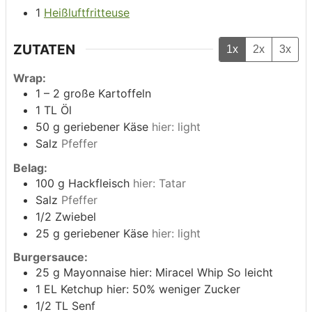
1
Heißluftfritteuse
ZUTATEN
1x
2x
3x
Wrap:
1 – 2
große Kartoffeln
1
TL Öl
50
g
geriebener Käse
hier: light
Salz
Pfeffer
Belag:
100
g
Hackfleisch
hier: Tatar
Salz
Pfeffer
1/2
Zwiebel
25
g
geriebener Käse
hier: light
Burgersauce:
25
g
Mayonnaise hier: Miracel Whip So leicht
1
EL Ketchup hier: 50% weniger Zucker
1/2
TL Senf