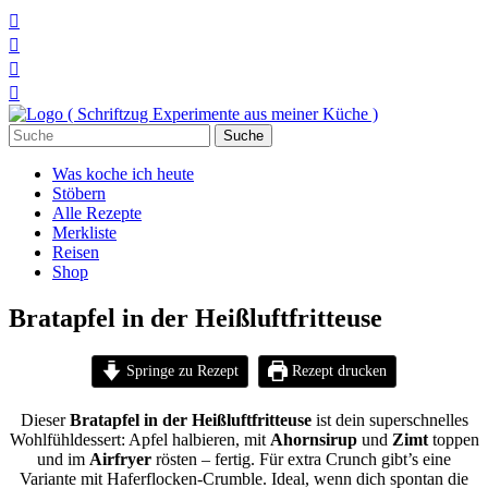




Suchen
nach:
Was koche ich heute
Stöbern
Alle Rezepte
Merkliste
Reisen
Shop
Bratapfel in der Heißluftfritteuse
Springe zu Rezept
Rezept drucken
Dieser
Bratapfel in der Heißluftfritteuse
ist dein superschnelles
Wohlfühldessert: Apfel halbieren, mit
Ahornsirup
und
Zimt
toppen
und im
Airfryer
rösten – fertig. Für extra Crunch gibt’s eine
Variante mit Haferflocken-Crumble. Ideal, wenn dich spontan die