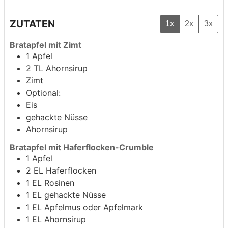
ZUTATEN
1x
2x
3x
Bratapfel mit Zimt
1
Apfel
2
TL Ahornsirup
Zimt
Optional:
Eis
gehackte Nüsse
Ahornsirup
Bratapfel mit Haferflocken-Crumble
1
Apfel
2
EL Haferflocken
1
EL Rosinen
1
EL gehackte Nüsse
1
EL Apfelmus oder Apfelmark
1
EL Ahornsirup