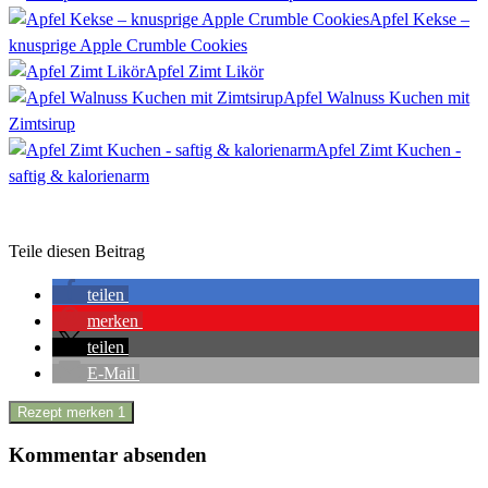
Apfel Kekse –
knusprige Apple Crumble Cookies
Apfel Zimt Likör
Apfel Walnuss Kuchen mit
Zimtsirup
Apfel Zimt Kuchen -
saftig & kalorienarm
Teile diesen Beitrag
teilen
merken
teilen
E-Mail
Rezept merken
1
Kommentar absenden