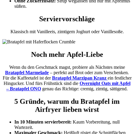
Ohne Zuckerzusatz:
Sirup weglassen und nur mit Apfelmus
süßen.
Serviervorschläge
Klassisch mit Vanilleeis, zimtigem Joghurt oder Vanillesoße.
Noch mehr Apfel-Liebe
Wenn du den Geschmack magst, probiere als Nächstes meine
Bratapfel Marmelade
– perfekt auf Brot oder zum Verschenken.
Für die Kaffeetafel ist der
Bratapfel Marzipan Kranz
ein festlicher
Hingucker. Und fürs Frühstück sind die
Overnight Oats mit Apfel
– Bratapfel ONO
genau das Richtige: cremig, zimtig, sättigend.
5 Gründe, warum du Bratapfel im
Airfryer lieben wirst
In 10 Minuten servierbereit:
Kaum Vorbereitung, null
Wartezeit.
Maximaler Geschmack:
Heißluft röstet die Schnittflächen