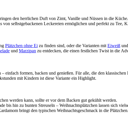
ringen den herrlichen Duft von Zimt, Vanille und Nüssen in die Küche. 
ss von selbstgebackenen Leckereien ermöglichen und perfekt zu Tee, 
ung
Plätzchen
ohne
Ei
zu finden sind, oder die Varianten mit
Eiweiß
un
elade
und
Marzipan
zu entdecken, die einen festlichen Twist in die Adv
n – einfach formen, backen und genießen. Für alle, die den klassische
kstunden mit Kindern ist diese Variante ein Highlight.
ochen werden kann, sollte er vor dem Backen gut gekühlt werden.
 bis hin zu bunten Streuseln – Weihnachtsplätzchen lassen sich vielsei
 Kardamom bringt den typischen Weihnachtsgeschmack in die Plätzchen