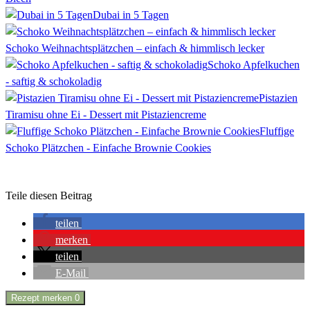
Dubai in 5 Tagen
Schoko Weihnachtsplätzchen – einfach & himmlisch lecker
Schoko Apfelkuchen
- saftig & schokoladig
Pistazien
Tiramisu ohne Ei - Dessert mit Pistaziencreme
Fluffige
Schoko Plätzchen - Einfache Brownie Cookies
Teile diesen Beitrag
teilen
merken
teilen
E-Mail
Rezept merken
0