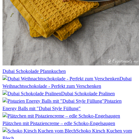
Dubai Schokolade Pfannkuchen
Dubai
Weihnachtsschokolade - Perfekt zum Verschenken
Dubai Schokolade Pralinen
Pistazien
Energy Balls mit "Dubai Style Füllung"
Plätzchen mit Pistaziencreme – edle Schoko-Engelsaugen
Schoko Kirsch Kuchen vom
Blech