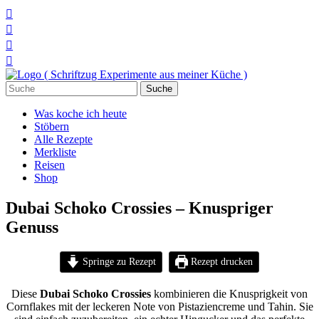




Suchen
nach:
Was koche ich heute
Stöbern
Alle Rezepte
Merkliste
Reisen
Shop
Dubai Schoko Crossies – Knuspriger
Genuss
Springe zu Rezept
Rezept drucken
Diese
Dubai Schoko Crossies
kombinieren die Knusprigkeit von
Cornflakes mit der leckeren Note von Pistaziencreme und Tahin. Sie