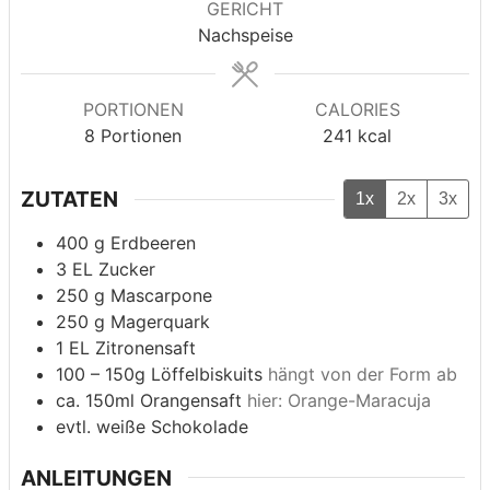
GERICHT
Nachspeise
PORTIONEN
CALORIES
8
Portionen
241
kcal
ZUTATEN
1x
2x
3x
400
g
Erdbeeren
3
EL Zucker
250
g
Mascarpone
250
g
Magerquark
1
EL Zitronensaft
100
– 150g Löffelbiskuits
hängt von der Form ab
ca. 150ml Orangensaft
hier: Orange-Maracuja
evtl. weiße Schokolade
ANLEITUNGEN