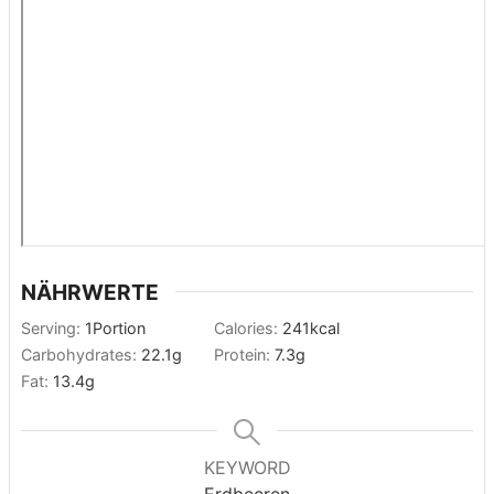
NÄHRWERTE
Serving:
1
Portion
Calories:
241
kcal
Carbohydrates:
22.1
g
Protein:
7.3
g
Fat:
13.4
g
KEYWORD