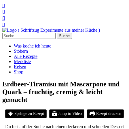




Suchen
nach:
Was koche ich heute
Stöbern
Alle Rezepte
Merkliste
Reisen
Shop
Erdbeer-Tiramisu mit Mascarpone und
Quark – fruchtig, cremig & leicht
gemacht
Springe zu Rezept
Jump to Video
Rezept drucken
Du bist auf der Suche nach einem leckeren und schnellen Dessert