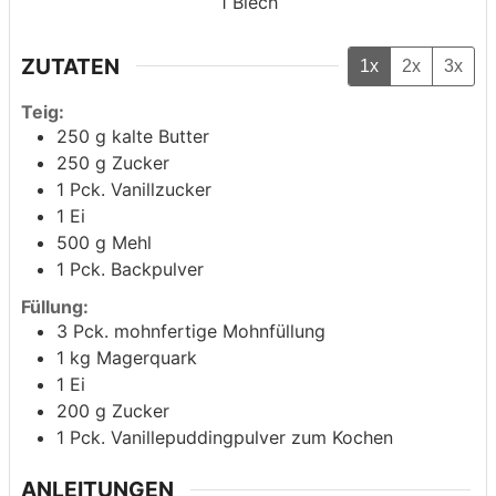
1
Blech
ZUTATEN
1x
2x
3x
Teig:
250
g
kalte Butter
250
g
Zucker
1
Pck. Vanillzucker
1
Ei
500
g
Mehl
1
Pck. Backpulver
Füllung:
3
Pck. mohnfertige Mohnfüllung
1
kg
Magerquark
1
Ei
200
g
Zucker
1
Pck. Vanillepuddingpulver zum Kochen
ANLEITUNGEN