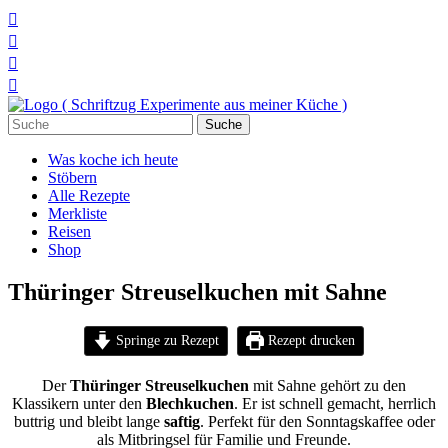




Suchen
nach:
Was koche ich heute
Stöbern
Alle Rezepte
Merkliste
Reisen
Shop
Thüringer Streuselkuchen mit Sahne
Springe zu Rezept
Rezept drucken
Der
Thüringer Streuselkuchen
mit Sahne gehört zu den
Klassikern unter den
Blechkuchen
. Er ist schnell gemacht, herrlich
buttrig und bleibt lange
saftig
. Perfekt für den Sonntagskaffee oder
als Mitbringsel für Familie und Freunde.