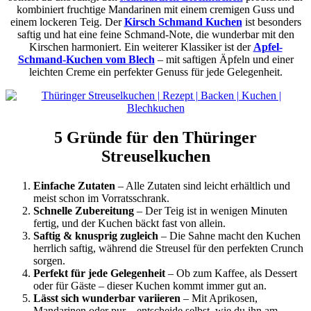
kombiniert fruchtige Mandarinen mit einem cremigen Guss und
einem lockeren Teig. Der
Kirsch Schmand Kuchen
ist besonders
saftig und hat eine feine Schmand-Note, die wunderbar mit den
Kirschen harmoniert. Ein weiterer Klassiker ist der
Apfel-
Schmand-Kuchen vom Blech
– mit saftigen Äpfeln und einer
leichten Creme ein perfekter Genuss für jede Gelegenheit.
5 Gründe für den Thüringer
Streuselkuchen
Einfache Zutaten
– Alle Zutaten sind leicht erhältlich und
meist schon im Vorratsschrank.
Schnelle Zubereitung
– Der Teig ist in wenigen Minuten
fertig, und der Kuchen bäckt fast von allein.
Saftig & knusprig zugleich
– Die Sahne macht den Kuchen
herrlich saftig, während die Streusel für den perfekten Crunch
sorgen.
Perfekt für jede Gelegenheit
– Ob zum Kaffee, als Dessert
oder für Gäste – dieser Kuchen kommt immer gut an.
Lässt sich wunderbar variieren
– Mit Aprikosen,
Mandarinen oder pur – entscheide selbst, wie du ihn am