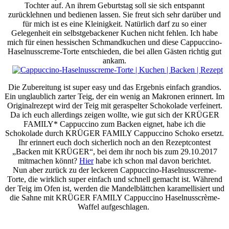
Tochter auf. An ihrem Geburtstag soll sie sich entspannt
zurücklehnen und bedienen lassen. Sie freut sich sehr darüber und
für mich ist es eine Kleinigkeit. Natürlich darf zu so einer
Gelegenheit ein selbstgebackener Kuchen nicht fehlen. Ich habe
mich für einen hessischen Schmandkuchen und diese Cappuccino-
Haselnusscreme-Torte entschieden, die bei allen Gästen richtig gut
ankam.
Die Zubereitung ist super easy und das Ergebnis einfach grandios.
Ein unglaublich zarter Teig, der ein wenig an Makronen erinnert. Im
Originalrezept wird der Teig mit geraspelter Schokolade verfeinert.
Da ich euch allerdings zeigen wollte, wie gut sich der KRÜGER
FAMILY* Cappuccino zum Backen eignet, habe ich die
Schokolade durch KRÜGER FAMILY Cappuccino Schoko ersetzt.
Ihr erinnert euch doch sicherlich noch an den Rezeptcontest
„Backen mit KRÜGER“, bei dem ihr noch bis zum 29.10.2017
mitmachen könnt?
Hier
habe ich schon mal davon berichtet.
Nun aber zurück zu der leckeren Cappuccino-Haselnusscreme-
Torte, die wirklich super einfach und schnell gemacht ist. Während
der Teig im Ofen ist, werden die Mandelblättchen karamellisiert und
die Sahne mit KRÜGER FAMILY Cappuccino Haselnusscrème-
Waffel aufgeschlagen.