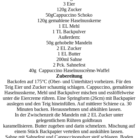
3 Eier
120g Zucker
50gCappuccino Schoko
120g gemahlene Haselnusskerne
1 EL Mehl
1 TL Backpulver
Außerdem:
50g gehobelte Mandeln
2 EL Zucker
1 EL Butter
200ml Sahne
2 Pck. Sahnefest
40g
Cappuccino Haselnusscrème-Waffel
Zubereitung
Backofen auf 175°C (Ober- und Unterhitze) vorheizen. Für den
Teig Eier und Zucker schaumig schlagen. Cappuccino, gemahlene
Haselnusskerne, Mehl und Backpulver mischen und esslöffelweise
unter die Eiercreme rühren. Eine Springform (26cm) mit Backpapier
auslegen und den Teig hineinfüllen. Auf mittlerer Schiene ca. 30
Minuten backen. Herausnehmen und abkühlen lassen.
In der Zwischenzeit die Mandeln mit 2 EL Zucker unter
gelegentlichem Rühren goldbraun
karamellisieren
. Butter zugeben und darin schmelzen. Mischung auf
einem Stück Backpapier verteilen und auskühlen lassen.
Sahne mit Sahnefest und Cappuccinopulver steif schlagen. Boden