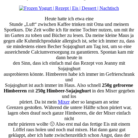
Heute hatte ich etwa eine
Stunde „Luft“ zwischen Kaffee trinken mit Oma und meinem
Sportkurs. Die Zeit wollte ich für meine Tochter nutzen, um mit ihr
im Garten zu toben und Bücher zu lesen. Da meine kleine Maus ja
gegen alle Kuhmilchprodukte allergisch ist, sehe ich immer zu, dass
sie mindestens einen Becher Sojajoghurt am Tag isst, um so eine
ausreichende Calciumversorgung zu garantieren. Spontan kam mir
dann heute in
den Sinn, dass ich einfach mal das Rezept von Jeanny mit
Sojajoghurt
ausprobieren könnte. Himbeeren habe ich immer im Gefrierschrank
und
Sojajoghurt ist auch immer im Haus. Also schnell
250g gefrorene
Himbeeren
mit
250g Himbeer-Sojajoghurt
in den Mixer gegeben
und los
püriert. Da ist mein
Mixer
aber so langsam an seine
Grenzen gestoßen. Während die untere Hälfte schon püriert war,
lagen oben drauf noch ganze Himbeeren, die der Mixer einfach
nicht
mehr pürieren wollte 🙁 Also erst mal das fertige Eis mit einem
Löffel raus holen und noch mal mixen. Hat dann ganz gut
geklappt, aber ich hatte zwischenzeitlich schon Angst, dass der