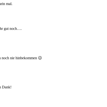
arin mal.
sehr gut noch….
ten noch nie hinbekommen 😉
en Dank!