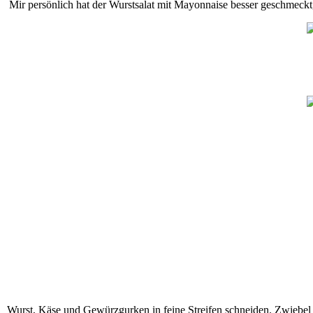
Mir persönlich hat der Wurstsalat mit Mayonnaise besser geschmeckt,
Wurst, Käse und Gewürzgurken in feine Streifen schneiden. Zwiebel 