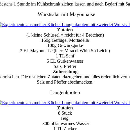
destens 1 Stunde im Kühlschrank ziehen lassen und nach Bedarf mit Sa
Wurstsalat mit Mayonnaise
Zutaten
(1 kleine Schüssel = reicht für 4 Brötchen)
160g Geflügel-Mortadella
100g Gewürzgurke
2 EL Mayonnaise (hier: Miracel Whip So Leicht)
1 TL Senf
5 EL Gurkenwasser
Salz, Pfeffer
Zubereitung
 vermischen. Die restlichen Zutaten dazugeben und alles ordentlich ve
Salz und Pfeffer abschmecken.
Laugenknoten
Zutaten
8 Stück
Teig:
300ml lauwarmes Wasser
1 TL Zucker