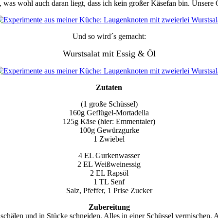
 was wohl auch daran liegt, dass ich kein großer Käsefan bin. Unsere G
Und so wird´s gemacht:
Wurstsalat mit Essig & Öl
Zutaten
(1 große Schüssel)
160g Geflügel-Mortadella
125g Käse (hier: Emmentaler)
100g Gewürzgurke
1 Zwiebel
4 EL Gurkenwasser
2 EL Weißweinessig
2 EL Rapsöl
1 TL Senf
Salz, Pfeffer, 1 Prise Zucker
Zubereitung
schälen und in Stücke schneiden. Alles in einer Schüssel vermischen.