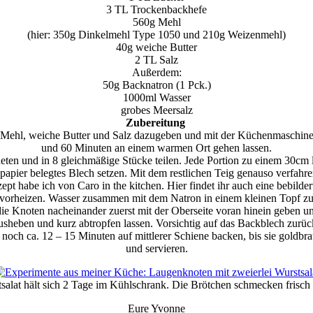
3 TL Trockenbackhefe
560g Mehl
(hier: 350g Dinkelmehl Type 1050 und 210g Weizenmehl)
40g weiche Butter
2 TL Salz
Außerdem:
50g Backnatron (1 Pck.)
1000ml Wasser
grobes Meersalz
Zubereitung
 Mehl, weiche Butter und Salz dazugeben und mit der Küchenmaschine a
und 60 Minuten an einem warmen Ort gehen lassen.
eten und in 8 gleichmäßige Stücke teilen. Jede Portion zu einem 30cm l
apier belegtes Blech setzen. Mit dem restlichen Teig genauso verfahr
t habe ich von Caro in the kitchen. Hier findet ihr auch eine bebildert
 vorheizen. Wasser zusammen mit dem Natron in einem kleinen Topf zu
t die Knoten nacheinander zuerst mit der Oberseite voran hinein geben 
sheben und kurz abtropfen lassen. Vorsichtig auf das Backblech zurüc
noch ca. 12 – 15 Minuten auf mittlerer Schiene backen, bis sie goldbra
und servieren.
alat hält sich 2 Tage im Kühlschrank. Die Brötchen schmecken frisch
Eure Yvonne