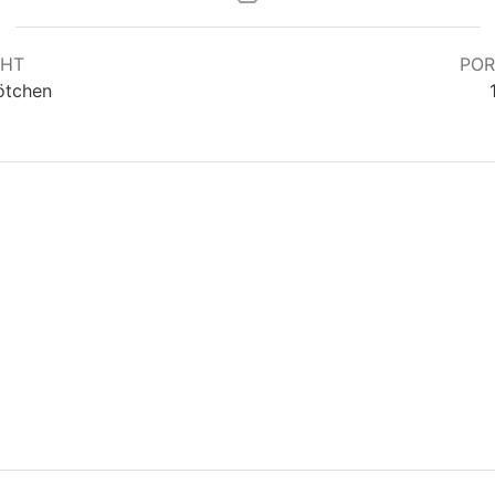
CHT
POR
ötchen