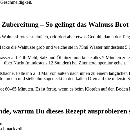
 Geschmeidigkeit.
Zubereitung – So gelingt das Walnuss Brot
Walnussbrotes ist einfach, erfordert aber etwas Geduld, damit der Teig
Hacke die Walnüsse grob und weiche sie in 75ml Wasser mindestens 5 
ser auf. Gib Mehl, Salz und Öl hinzu und knete alles 5 Minuten zu e
über Nacht (mindestens 12 Stunden) bei Zimmertemperatur gehen.
sfläche. Falte ihn 2–3 Mal von außen nach innen zu einem länglichen Br
e ihn ein und stelle ihn zugedeckt in den kalten Ofen auf die unterste 
t 60–65 Minuten. Es ist fertig, wenn es beim Klopfen auf den Boden h
de, warum Du dieses Rezept ausprobieren s
n.
eschmackvoll.