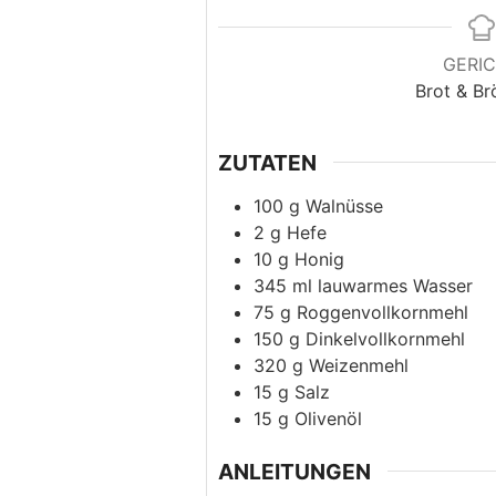
GERI
Brot & Br
ZUTATEN
100
g
Walnüsse
2
g
Hefe
10
g
Honig
345
ml
lauwarmes Wasser
75
g
Roggenvollkornmehl
150
g
Dinkelvollkornmehl
320
g
Weizenmehl
15
g
Salz
15
g
Olivenöl
ANLEITUNGEN