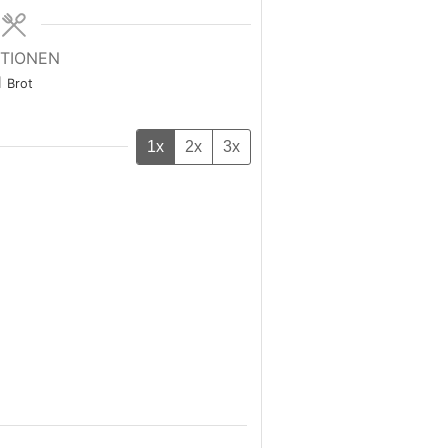
TIONEN
1
Brot
1x
2x
3x