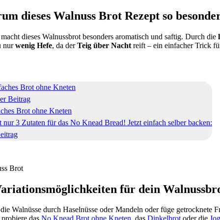
um dieses Walnuss Brot Rezept so besonders
acht dieses Walnussbrot besonders aromatisch und saftig. Durch die
l
u nur
wenig Hefe
, da der
Teig über Nacht
reift – ein einfacher Trick 
r Beitrag
ches Brot ohne Kneten
 nur 3 Zutaten für das No Knead Bread! Jetzt einfach selber backen:
itrag
ariationsmöglichkeiten für dein Walnussbr
ie Walnüsse durch Haselnüsse oder Mandeln oder füge getrocknete Fr
, probiere das
No Knead Brot ohne Kneten
, das
Dinkelbrot
oder die
Jog