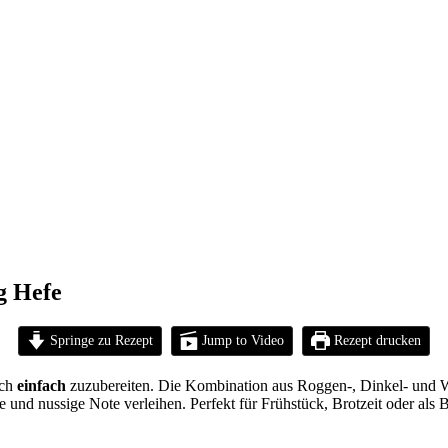
g Hefe
Springe zu Rezept
Jump to Video
Rezept drucken
uch
einfach
zuzubereiten. Die Kombination aus Roggen-, Dinkel- und W
 und nussige Note verleihen. Perfekt für Frühstück, Brotzeit oder als 