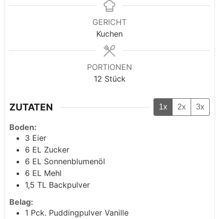
GERICHT
Kuchen
PORTIONEN
12
Stück
ZUTATEN
1x
2x
3x
Boden:
3
Eier
6
EL Zucker
6
EL Sonnenblumenöl
6
EL Mehl
1,5
TL Backpulver
Belag:
1
Pck. Puddingpulver Vanille