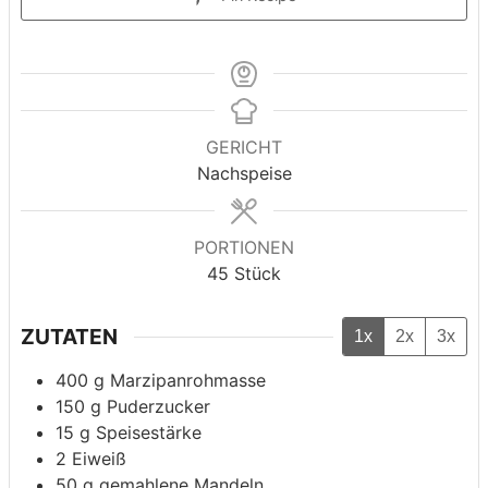
GERICHT
Nachspeise
PORTIONEN
45
Stück
ZUTATEN
1x
2x
3x
400
g
Marzipanrohmasse
150
g
Puderzucker
15
g
Speisestärke
2
Eiweiß
50
g
gemahlene Mandeln