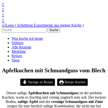




Suchen
nach:
Was koche ich heute
Stöbern
Alle Rezepte
Merkliste
Reisen
Shop
Apfelkuchen mit Schmandguss vom Blech
Springe zu Rezept
Rezept drucken
Dieser saftige
Apfelkuchen mit Schmandguss
ist der perfekte
Kuchen, wenn es fruchtig und cremig zugleich sein soll. Der lockere
Boden,
saftige Äpfel
und der
cremige Schmandguss mit Zimt
sorgen für eine herrlich saftige Kombination, die nicht nur bei