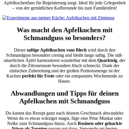
Apfelkuchenfans für Begeisterung sorgt. Ideal für jede Gelegenheit
– von der gemütlichen Kaffeerunde bis zum Familienfest!
Was macht den Apfelkuchen mit
Schmandguss so besonders?
Dieser
saftige Apfelkuchen vom Blech
wird durch den
Schmandguss besonders cremig und bleibt lange saftig. Die süß-
säuerlichen Äpfel harmonieren wunderbar mit dem
Quarkteig
, der
durch die Zitronennote besonders frisch schmeckt. Dank der
einfachen Zubereitung und der großen Portionsmenge ist der
Kuchen
perfekt für Feste
oder ein entspanntes Wochenende zu
Hause.
Abwandlungen und Tipps für deinen
Apfelkuchen mit Schmandguss
Du kannst das Rezept ganz nach deinem Geschmack abwandeln:
Wenn du es etwas würziger magst, füge eine Prise Muskat oder
Nelke zum Schmandguss hinzu. Auch
Rosinen oder gehackte
Nüsse als Topping
passen gut dazu. Verwende am besten