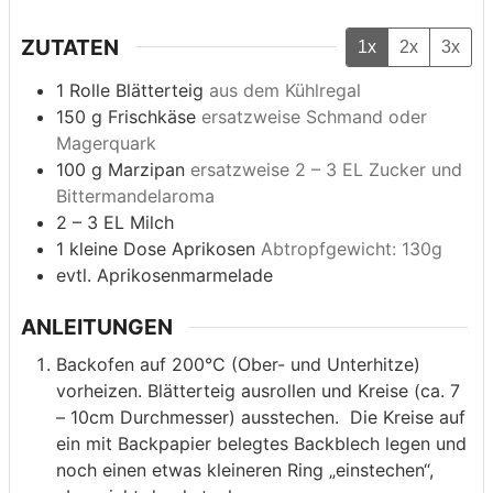
ZUTATEN
1x
2x
3x
1
Rolle Blätterteig
aus dem Kühlregal
150
g
Frischkäse
ersatzweise Schmand oder
Magerquark
100
g
Marzipan
ersatzweise 2 – 3 EL Zucker und
Bittermandelaroma
2 – 3
EL Milch
1
kleine Dose Aprikosen
Abtropfgewicht: 130g
evtl. Aprikosenmarmelade
ANLEITUNGEN
Backofen auf 200°C (Ober- und Unterhitze)
vorheizen. Blätterteig ausrollen und Kreise (ca. 7
– 10cm Durchmesser) ausstechen. Die Kreise auf
ein mit Backpapier belegtes Backblech legen und
noch einen etwas kleineren Ring „einstechen“,