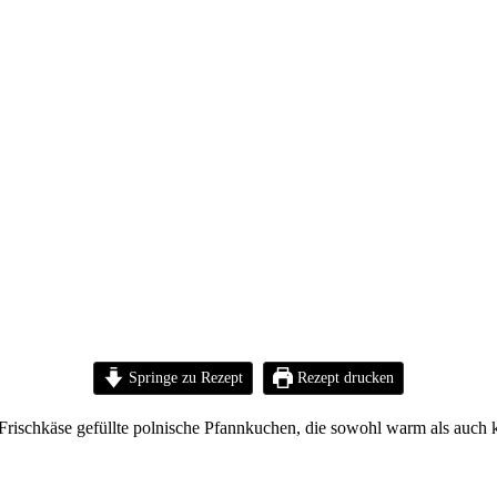
Springe zu Rezept
Rezept drucken
 Frischkäse gefüllte polnische Pfannkuchen, die sowohl warm als auch 