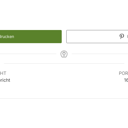
drucken
CHT
POR
richt
1