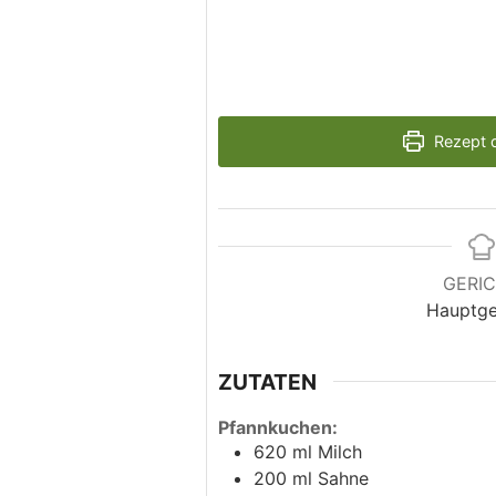
Rezept 
GERI
Hauptge
ZUTATEN
Pfannkuchen:
620
ml
Milch
200
ml
Sahne