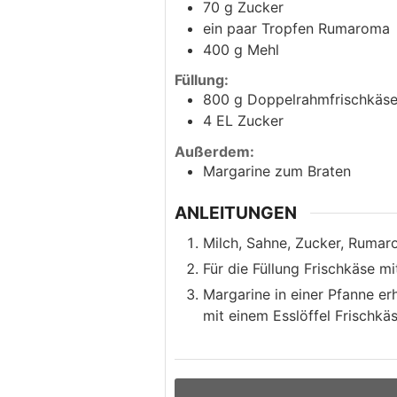
70
g
Zucker
ein paar Tropfen Rumaroma
400
g
Mehl
Füllung:
800
g
Doppelrahmfrischkäs
4
EL
Zucker
Außerdem:
Margarine zum Braten
ANLEITUNGEN
Milch, Sahne, Zucker, Rumaro
Für die Füllung Frischkäse mi
Margarine in einer Pfanne er
mit einem Esslöffel Frischkäs