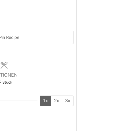
Pin Recipe
TIONEN
6
Stück
1x
2x
3x