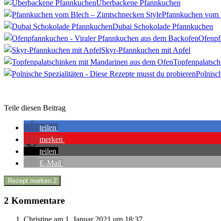
Überbackene Pfannkuchen
Pfannkuchen vom 
Dubai Schokolade Pfannkuchen
Ofenpf
Skyr-Pfannkuchen mit Apfel
Topfenpalatsc
Polnisc
Teile diesen Beitrag
teilen
merken
teilen
E-Mail
Rezept merken
2
2 Kommentare
Christine
am 1. Januar 2021 um 18:37