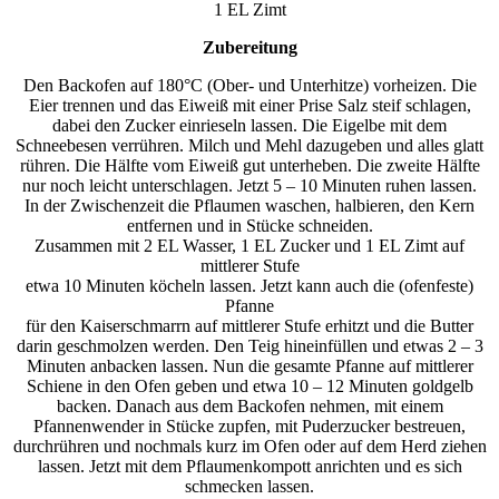
1 EL Zimt
Zubereitung
Den Backofen auf 180°C (Ober- und Unterhitze) vorheizen. Die
Eier trennen und das Eiweiß mit einer Prise Salz steif schlagen,
dabei den Zucker einrieseln lassen. Die Eigelbe mit dem
Schneebesen verrühren. Milch und Mehl dazugeben und alles glatt
rühren. Die Hälfte vom Eiweiß gut unterheben. Die zweite Hälfte
nur noch leicht unterschlagen. Jetzt 5 – 10 Minuten ruhen lassen.
In der Zwischenzeit die Pflaumen waschen, halbieren, den Kern
entfernen und in Stücke schneiden.
Zusammen mit 2 EL Wasser, 1 EL Zucker und 1 EL Zimt auf
mittlerer Stufe
etwa 10 Minuten köcheln lassen. Jetzt kann auch die (ofenfeste)
Pfanne
für den Kaiserschmarrn auf mittlerer Stufe erhitzt und die Butter
darin geschmolzen werden. Den Teig hineinfüllen und etwas 2 – 3
Minuten anbacken lassen. Nun die gesamte Pfanne auf mittlerer
Schiene in den Ofen geben und etwa 10 – 12 Minuten goldgelb
backen. Danach aus dem Backofen nehmen, mit einem
Pfannenwender in Stücke zupfen, mit Puderzucker bestreuen,
durchrühren und nochmals kurz im Ofen oder auf dem Herd ziehen
lassen. Jetzt mit dem Pflaumenkompott anrichten und es sich
schmecken lassen.