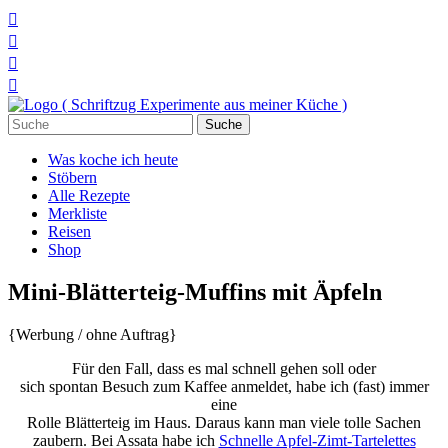




Suchen
nach:
Was koche ich heute
Stöbern
Alle Rezepte
Merkliste
Reisen
Shop
Mini-Blätterteig-Muffins mit Äpfeln
{Werbung / ohne Auftrag}
Für den Fall, dass es mal schnell gehen soll oder
sich spontan Besuch zum Kaffee anmeldet, habe ich (fast) immer
eine
Rolle Blätterteig im Haus. Daraus kann man viele tolle Sachen
zaubern. Bei Assata habe ich
Schnelle Apfel-Zimt-Tartelettes