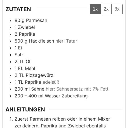
ZUTATEN
1x
2x
3x
80
g
Parmesan
1
Zwiebel
2
Paprika
500
g
Hackfleisch
hier: Tatar
1
Ei
Salz
2
TL Öl
1
EL Mehl
2
TL Pizzagewürz
1
TL Paprika
edelsüß
200
ml
Sahne
hier: Sahneersatz mit 7% Fett
200 – 400
ml
Wasser Zubereitung
ANLEITUNGEN
Zuerst Parmesan reiben oder in einem Mixer
zerkleinern. Paprika und Zwiebel ebenfalls